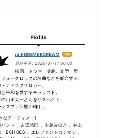
Plofile
id:FOREVERDREAM
はて
なブ
最終更新:
2026-07-17 00:00
ログ
映画、ドラマ、演劇、文学、歴
Pro
、フォークロックの名曲などを紹介する、
称・ディスクブロガー。
由と平和を愛するモラリスト。
家の山田太一さんをリスペクト。
ークスファン歴29年目。
好きなアーティスト]
斐バンド 、吉田拓郎 、中島みゆき 、井上
水、ECHOES 、エレファントカシマシ 、