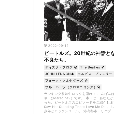
2022
-
09
-
12
ビートルズ。20世紀の神話と
不良たち。
ディスク・ブログ 💿
The Beatles 💕
JOHN LENNON🎄
エルビス・プレスリー 
フォーク・クルセダーズ 🎶
ブルーハーツ（クロマニヨンズ）🎤
ランキング参加中ロックを語れ！ こんばん
ネ（@deracine9）です。 本日は、あなた
った、ビートルズのエピソードをご紹介します
Saw Her Standing There Love Me Do
少年とロックンロール。 港湾都市・リバプ