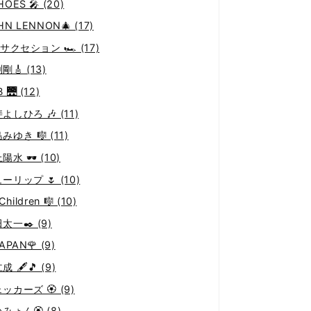
HOES 🎤 (20)
HN LENNON🎄 (17)
 サクセション 🏎 (17)
剛🎸 (13)
 🌉 (12)
よしひろ 🎶 (11)
みゆき 🎼 (11)
陽水 🕶 (10)
ーリップ 🌷 (10)
Children 🎼 (10)
太一✒️ (9)
APAN🌹 (9)
成 🖋🎵 (9)
ッカーズ 🏵 (9)
みょん🏵️ (8)