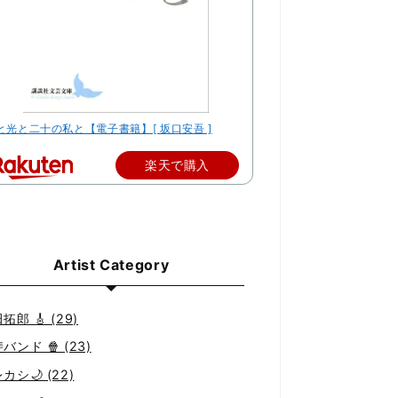
と光と二十の私と【電子書籍】[ 坂口安吾 ]
楽天で購入
Artist Category
拓郎 🎸 (29)
バンド 🍿 (23)
カシ🌙 (22)