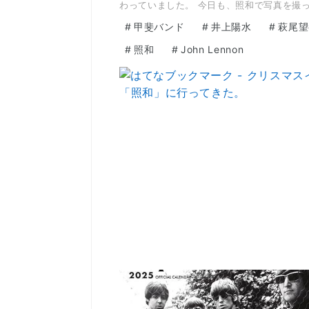
わっていました。 今日も、照和で写真を撮
#
甲斐バンド
#
井上陽水
#
萩尾望
#
照和
#
John Lennon