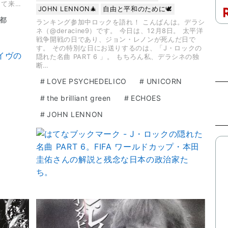
って来…
JOHN LENNON🎄
自由と平和のために🕊️
都
ランキング参加中ロックを語れ！ こんばんは。デラシ
ネ（@deracine9）です。 今日は、12月8日。 太平洋
戦争開戦の日であり、ジョン・レノンが死んだ日で
す。 その特別な日にお送りするのは、「J・ロックの
隠れた名曲 PART 6 」。 もちろん私、デラシネの独
断…
#
LOVE PSYCHEDELICO
#
UNICORN
#
the brilliant green
#
ECHOES
#
JOHN LENNON