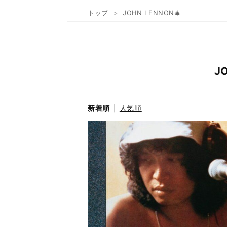
トップ
>
JOHN LENNON🎄
J
新着順
人気順