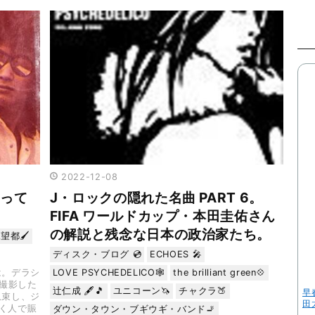
2022
-
12
-
08
って
J・ロックの隠れた名曲 PART 6。
FIFA ワールドカップ・本田圭佑さん
の解説と残念な日本の政治家たち。
望都🖌️
ディスク・ブログ 💿
ECHOES 🎤
は。デラシ
LOVE PSYCHEDELICO🕸
the brilliant green💠
日撮影した
辻仁成 🖋🎵
ユニコーン🦄
チャクラ🍑
早
収束し、ジ
田
く人で賑
ダウン・タウン・ブギウギ・バンド🚬