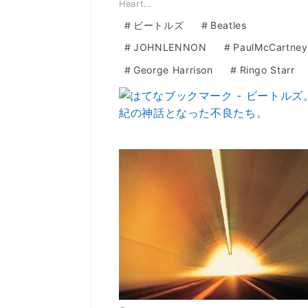
Heart…
#
ビートルズ
#
Beatles
#
JOHNLENNON
#
PaulMcCartney
#
George Harrison
#
Ringo Starr