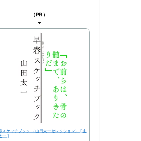
（PR）
春スケッチブック （山田太一セレクション） [ 山
太一 ]