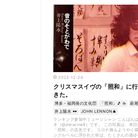
2023
-
12
-
24
クリスマスイヴの「照和」に行
きた。
博多・福岡発の文化🛜
「照和」🎵 ☕️
萩尾
井上陽水 🕶
JOHN LENNON🎄
ランキング参加中ミュージシャン こんばん
ネ（@deracine9）です。 この写真は、本
「照和」の店先です。 コロナ禍もようやく
ングルベルに浮かれた街は、たくさんの道ゆ