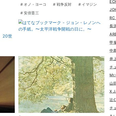
EC
#
オノ・ヨーコ
#
戦争反対
#
イマジン
JO
#
安倍晋三
RC
長渕
ARB
甲斐
中島
井上
チュ
Mr.
山田
X J
辻仁
チェ
あい