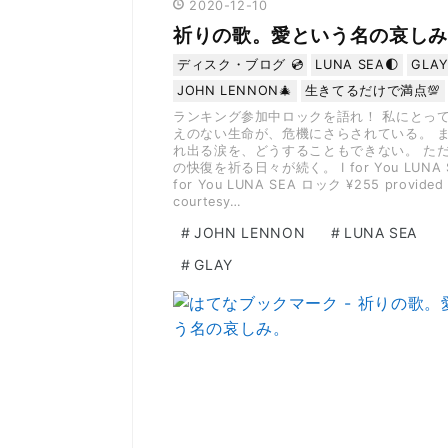
2020
-
12
-
10
祈りの歌。愛という名の哀しみ
ディスク・ブログ 💿
LUNA SEA🌓
GLAY
JOHN LENNON🎄
生きてるだけで満点💯
ランキング参加中ロックを語れ！ 私にとっ
えのない生命が、危機にさらされている。 
れ出る涙を、どうすることもできない。 た
の快復を祈る日々が続く。 I for You LUNA S
for You LUNA SEA ロック ¥255 provided
courtesy…
#
JOHN LENNON
#
LUNA SEA
#
GLAY