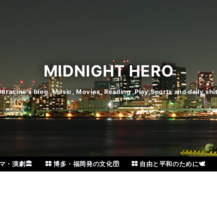
MIDNIGHT HERO
Deracine's blog. Music, Movies, Reading ,Play,Sports and daily shit
・演劇🏛️
博多・福岡発の文化🛜
自由と平和のために🕊️
。