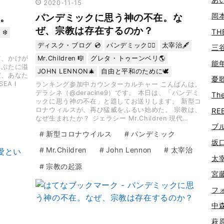
2020
-
11
-
15
岡本
。
パンデミックに思う神の不在。な
ぜ、宗教は存在するのか？
TH
 ❄️
ディスク・ブログ 💿
パンデミック🏴‍☠️
太宰治🖋
三谷
て、かけが
Mr.Children 🎼
グレタ・トゥーンベリ🌎
能年
まぶたに溢
JOHN LENNON🎄
自由と平和のために🕊️
だ、あなた
憂歌団
EA I
ランキング参加中カウンターカルチャー こんばんは。
デラシネ（@deracine9）です。 本日は、「パンデミ
The
ックに思う神の不在」と題してお送りします。 新型コ
ロナウィルスが、再び猛威をふるい始めた。 宗教は、
REB
なぜ生まれたか？ ジェラシー Mr.Children 現代…
ブル
#
新型コロナウイルス
#
パンデミック
坂口
#
Mr.Children
#
John Lennon
#
太宰治
太宰
#
宗教の起源
宮藤
フォ
中森
萩原