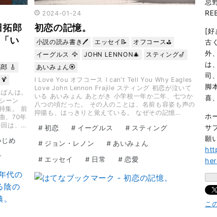
忌野
RE
2024
-
01
-
24
田拓郎
初恋の記憶。
[好
「い
古
小説の読み書き🖊️
エッセイ📝
オフコース⛳️
外
イーグルス 🦅
JOHN LENNON🎄
スティング🎷
は
郎 🎸
あいみょん🏵️
司
🍹
I Love You オフコース I can't Tell You Why Eagles
脚
Love John Lennon Frajile スティング 初恋が泣いて
んばんは。
いる あいみょん あとがき 小学校一年か二年、七つか
喜
楽シーン
八つの頃だった。 その人のことは、名前も容姿も声の
特集。 前
抑揚も、はっきりと覚えている。 なぜその記憶…
ホ
曲、70年
今回は、…
サ
#
初恋
#
イーグルス
#
スティング
願
いじめ
#
ジョン・レノン
#
あいみょん
htt
子
#
エッセイ
#
日常
#
恋愛
he
こ