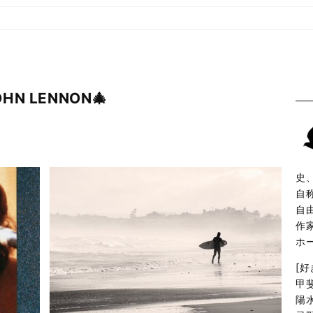
OHN LENNON🎄
史
自
自
作
ホ
[
甲
陽