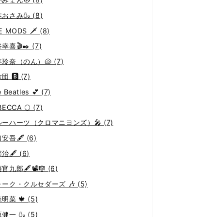
おさみ🍶 (8)
E MODS 🗡 (8)
幸喜🎬✒️ (7)
玲奈（のん）🐚 (7)
 🅱️ (7)
 Beatles 💕 (7)
ECCA 🌕 (7)
ーハーツ（クロマニヨンズ）🎤 (7)
安吾🖋 (6)
治🖋 (6)
官九郎🖋📽🎼 (6)
ーク・クルセダーズ 🎶 (5)
明菜 🍁 (5)
健一 🍶 (5)