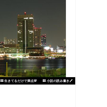
.
生きてるだけで満点💯
小説の読み書き🖊️