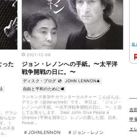
風
2021
-
12
-
08
なった
ジョン・レノンへの手紙。〜太平洋
戦争開戦の日に。〜
ディスク・ブログ 💿
JOHN LENNON🎄

自由と平和のために🕊️
ランキング参加中カウンターカルチャー こんばんは。
デラシネ（@deracine9）です。 本日は、「ジョン・
レノンへの手紙。〜太平洋戦争開戦の日に。〜」と題
吉田
してお送りします。 Dear John Give Peace a
は。デラシ
Chance (平和を我等に） レノンの愛した国、日本。
が知らなか
甲斐
Power…
。 I
 。4人の不良
エレ
#
JOHNLENNON
#
ジョン・レノン
ール。