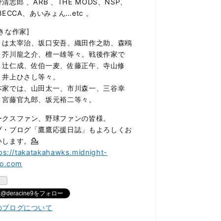
清志郎 、ARB 、THE MODS、NSP、
BECCA、あいみょん…etc 。
きな作家]
くは太宰治、坂口安吾、織田作之助、森鴎
、芥川龍之介、檀一雄等々。戦後作家で
、辻仁成、佐伯一麦、佐藤正午、寺山修
、井上ひさし等々。
本家では、山田太一、市川森一、三谷幸
、宮藤官九郎、坂元裕二等々。
ークスファン、野球ファンの皆様。
ブ・ブログ「鷹鷹応援日誌」もよろしくお
いします。💁
ps://takatakahawks.midnight-
ro.com
@deracine9をフォロー
のブログについて