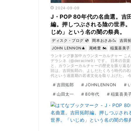
2024
-
09
-
09
J・POP 80年代の名曲選。吉
編。押しつぶされる陰の世界。
じめ」という名の闇の祭典。
ディスク・ブログ 💿
岡本おさみ🍶
吉田拓
JOHN LENNON🎄
尾崎豊 🏍
稲葉喜美子 
ランキング参加中カウンターカルチャー こ
デラシネ（@deracine9）です。 日本の音
と、カウンターカルチャーの歴史を振り返る
回は、吉田拓郎の、よしだたくろう時代の名
代という過渡期の若者文化を取り上げた。 
#
吉田拓郎
#
JOHNLENNON
#
#
山田太一
#
80年代
#
稲葉喜美